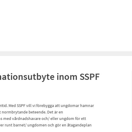
rmationsutbyte inom SSPF
 fritid. Med SSPF vill vi förebygga att ungdomar hamnar
nnat normbrytande beteende. Det är en
ns med vårdnadshavare och/ eller ungdom för ett
törer runt barnet/ ungdomen och gör en åtagandeplan