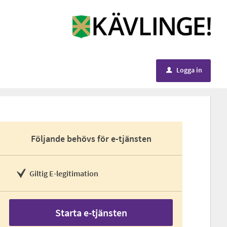
Logga in
u
Följande behövs för e-tjänsten
Giltig E-legitimation
Starta e-tjänsten