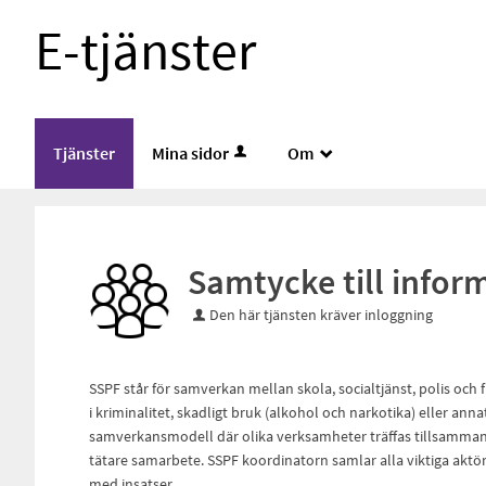
E-tjänster
Tjänster
Mina sidor
Om
_
Samtycke till info
Den här tjänsten kräver inloggning
SSPF står för samverkan mellan skola, socialtjänst, polis och
i kriminalitet, skadligt bruk (alkohol och narkotika) eller a
samverkansmodell där olika verksamheter träffas tillsamma
tätare samarbete. SSPF koordinatorn samlar alla viktiga ak
med insatser.