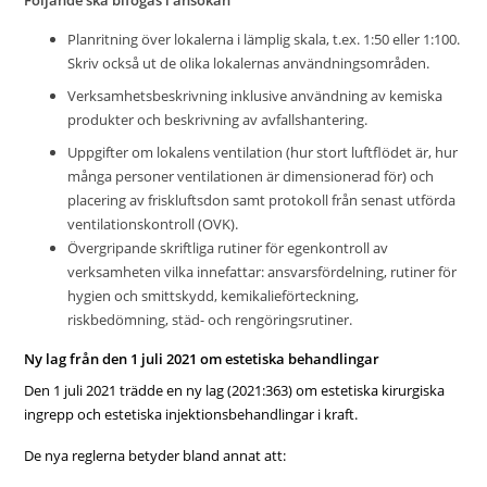
Följande ska bifogas i ansökan
Planritning över lokalerna i lämplig skala, t.ex. 1:50 eller 1:100.
Skriv också ut de olika lokalernas användningsområden.
Verksamhetsbeskrivning inklusive användning av kemiska
produkter och beskrivning av avfallshantering.
Uppgifter om lokalens ventilation (hur stort luftflödet är, hur
många personer ventilationen är dimensionerad för) och
placering av friskluftsdon samt protokoll från senast utförda
ventilationskontroll (OVK).
Övergripande skriftliga rutiner för egenkontroll av
verksamheten vilka innefattar: ansvarsfördelning, rutiner för
hygien och smittskydd, kemikalieförteckning,
riskbedömning, städ- och rengöringsrutiner.
Ny lag från den 1 juli 2021 om estetiska behandlingar
Den 1 juli 2021 trädde en ny lag (2021:363) om estetiska kirurgiska
ingrepp och estetiska injektionsbehandlingar i kraft.
De nya reglerna betyder bland annat att: