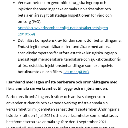
Verksamheter som genomför kirurgiska ingrepp och
injektionsbehandlingar ska anmäla sin verksamhet och
betala en årsavgift till statliga Inspektionen för vård och
omsorg (IVO):
Anmälan av verksamhet enligt patientsäkerhetslagen
(2010:659)
Det införs kompetenskrav för den som utför behandlingarna.
Endast legitimerade läkare eller tandläkare med adekvat
specialistkompetens får utföra estetiska kirurgiska ingrepp.
Endast legitimerade läkare, tandläkare och sjuksköterskor får
utföra estetiska injektionsbehandlingar som exempelvis
botulinumtoxin och fillers.
Läs mer på IVO
I samband med lagen måste barberare och öronhåltagare med
flera anmäla sin verksamhet till bygg- och miljönämnden.
Barberare, öronhåltagare, frisörer och andra salonger som
använder stickande och skärande verktyg måste anmäla sin
verksamhet till miljöenheten senast den 1 september. Ändringarna
trädde ikraft den 1 juli 2021 och de verksamheter som omfattas av
bestämmelserna ska anmäla sig före den 1 september 2021.