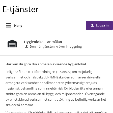
E-tjänster
Logga in
Meny
u
Hygienlokal - anmälan
Den här tjänsten kräver inloggning
Här kan du göra din anmälan avseende hygienlokal
Enligt 38 § punkt 1 i förordningen (1998:899) om miljöfarlig
verksamhet och hälsoskydd (FMH) ska den som avser driva eller
arrangera verksamhet där allmänheten yrkesmässigt erbjuds
hygienisk behandling som innebär risk för blodsmitta eller annan
smitta göra en anmälan till bygg- och miljönämnden. Övertagande
av en etablerad verksamhet samt utökning av befintlig verksamhet
ska också anmälas.
Verksamheten får påbörjas tidigast sex veckor efter det att anmälan