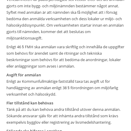
gjorts om inte bygg- och miljönämnden bestämmer något annat.
Syftet med anmälan är att nämnden ska få möjlighet att i förväg
bedöma den anmälda verksamheten och dess lokaler ur miljö- och
hälsoskyddssynpunkt. Om verksamheten startar innan en anmälan
gjorts till nämnden, kommer det att beslutas om
miljösanktionsavgift.
Enligt 46 § FMH ska anmälan vara skriftlig och innehålla de uppgifter
som behövs för ärendet samt de ritningar och tekniska
beskrivningar som behövs för att bedöma de anordningar, lokaler
eller anläggningar som avses i anmälan.
Avgift för anmälan
Enligt av Kommunfullmäktige fastställd taxa tas avgift ut för
handläggning av anmälan enligt 38 § förordningen om miljöfarlig
verksamhet och hälsoskydd.
Fler tillstånd kan behövas
Tänk på att du kan behöva andra tillstånd utöver denna anmälan.
Sökande ansvarar själv för att inhämta andra tillstånd som krävs
exempelvis bygglov eller registrering av livsmedelshantering.